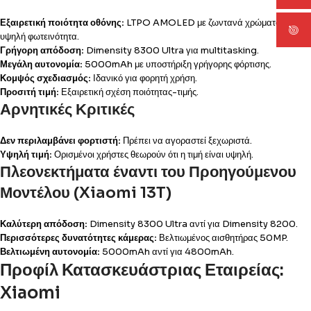
Εξαιρετική ποιότητα οθόνης:
LTPO AMOLED με ζωντανά χρώματα και
υψηλή φωτεινότητα.
Γρήγορη απόδοση:
Dimensity 8300 Ultra για multitasking.
Μεγάλη αυτονομία:
5000mAh με υποστήριξη γρήγορης φόρτισης.
Κομψός σχεδιασμός:
Ιδανικό για φορητή χρήση.
Προσιτή τιμή:
Εξαιρετική σχέση ποιότητας-τιμής.
Αρνητικές Κριτικές
Δεν περιλαμβάνει φορτιστή:
Πρέπει να αγοραστεί ξεχωριστά.
Υψηλή τιμή:
Ορισμένοι χρήστες θεωρούν ότι η τιμή είναι υψηλή.
Πλεονεκτήματα έναντι του Προηγούμενου
Μοντέλου (Xiaomi 13T)
Καλύτερη απόδοση:
Dimensity 8300 Ultra αντί για Dimensity 8200.
Περισσότερες δυνατότητες κάμερας:
Βελτιωμένος αισθητήρας 50MP.
Βελτιωμένη αυτονομία:
5000mAh αντί για 4800mAh.
Προφίλ Κατασκευάστριας Εταιρείας:
Xiaomi