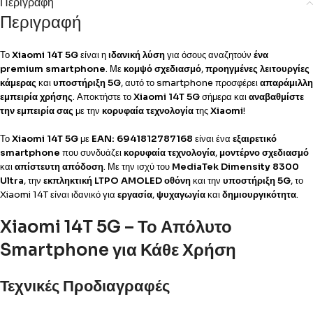
Περιγραφή
Περιγραφή
Το
Xiaomi 14T 5G
είναι η
ιδανική λύση
για όσους αναζητούν
ένα
premium smartphone
. Με
κομψό σχεδιασμό
,
προηγμένες λειτουργίες
κάμερας
και
υποστήριξη 5G
, αυτό το smartphone προσφέρει
απαράμιλλη
εμπειρία χρήσης
. Αποκτήστε το
Xiaomi 14T 5G
σήμερα και
αναβαθμίστε
την εμπειρία σας
με την
κορυφαία τεχνολογία
της
Xiaomi
!
Το
Xiaomi 14T 5G
με
EAN: 6941812787168
είναι ένα
εξαιρετικό
smartphone
που συνδυάζει
κορυφαία τεχνολογία
,
μοντέρνο σχεδιασμό
και
απίστευτη απόδοση
. Με την ισχύ του
MediaTek Dimensity 8300
Ultra
, την
εκπληκτική LTPO AMOLED οθόνη
και την
υποστήριξη 5G
, το
Xiaomi 14T είναι ιδανικό για
εργασία
,
ψυχαγωγία
και
δημιουργικότητα
.
Xiaomi 14T 5G – Το Απόλυτο
Smartphone για Κάθε Χρήση
Τεχνικές Προδιαγραφές