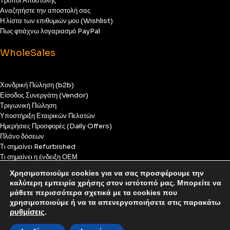
Τρόποι Αποστολής
Αναζητήστε την αποστολή σας
Η λίστα των επιθυμιών μου (Wishlist)
Πως φτιάχνω λογαριασμό PayPal
WholeSales
Χονδρική Πώληση (b2b)
Είσοδος Συνεργάτη (Vendor)
Τριγωνική Πώληση
Υποστήριξη Εταιρικών Πελατών
Ημερήσιες Προσφορές (Daily Offers)
Πλάνο δόσεων
Τι σημαίνει Refurbished
Τι σημαίνει η ένδειξη ΟΕΜ
Χάλασε το κινητό μου
Χρησιμοποιούμε cookies για να σας προσφέρουμε την
καλύτερη εμπειρία χρήσης στον ιστότοπό μας. Μπορείτε να
μάθετε περισσότερα σχετικά με τα cookies που
© Most Media 2011 - 2025, All rights reserved
χρησιμοποιούμε ή να τα απενεργοποιήσετε στις παρακάτω
ρυθμίσεις
.
Αυτό είναι ένα δοκιμαστικό κατάστημα για
δοκιμαστικούς σκοπούς — καμία παραγγελία δεν θα
0