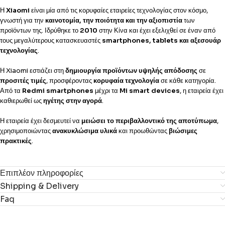
Η
Xiaomi
είναι μία από τις κορυφαίες εταιρείες τεχνολογίας στον κόσμο,
γνωστή για την
καινοτομία, την ποιότητα και την αξιοπιστία
των
προϊόντων της. Ιδρύθηκε το
2010
στην Κίνα και έχει εξελιχθεί σε έναν από
τους μεγαλύτερους κατασκευαστές
smartphones, tablets και αξεσουάρ
τεχνολογίας
.
Η Xiaomi εστιάζει στη
δημιουργία προϊόντων υψηλής απόδοσης
σε
προσιτές τιμές
, προσφέροντας
κορυφαία τεχνολογία
σε κάθε κατηγορία.
Από τα
Redmi smartphones
μέχρι τα
Mi smart devices
, η εταιρεία έχει
καθιερωθεί ως
ηγέτης στην αγορά
.
Η εταιρεία έχει δεσμευτεί να
μειώσει το περιβαλλοντικό της αποτύπωμα
,
χρησιμοποιώντας
ανακυκλώσιμα υλικά
και προωθώντας
βιώσιμες
πρακτικές
.
Επιπλέον πληροφορίες
Shipping & Delivery
Faq