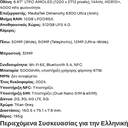
Οθόνη:
6.67″ LTPO AMOLED (1220 x 2712 pixels), 144Hz, HDR10+,
4000 nits φωτεινότητα.
Επεξεργαστής:
MediaTek Dimensity 8300 Ultra (4nm).
Μνήμη RAM:
12GB LPDDR5X.
Αποθηκευτικός Χώρος:
512GB UFS 4.0.
Κάμερες:
Πίσω:
50MP (Wide), 50MP (Telephoto), 12MP (Ultra-Wide).
Μπροστινή:
32MP.
Συνδεσιμότητα:
Wi-Fi 6E, Bluetooth 5.4, NFC.
Μπαταρία:
5000mAh, υποστήριξη γρήγορης φόρτισης 67W.
MPN:
Δεν αναφέρεται.
Έτος Κυκλοφορίας:
2024.
Υποστήριξη NFC:
Υποστηρίζει.
Υποστήριξη SIM:
Υποστηρίζει (Dual Nano SIM & eSIM).
Δίκτυα:
2G, 3G, 4G LTE, 5G.
Χρώμα:
Titan Grey.
Διαστάσεις:
160.5 x 75.1 x 7.8 mm.
Βάρος:
195g.
Περιεχόμενα Συσκευασίας για την Ελληνική