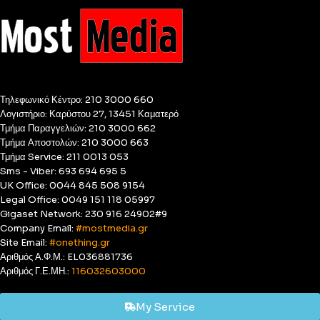
Τηλεφωνικό Κέντρο: 210 3000 660
Λογιστήριο: Καρύστου 27, 13451 Καματερό
Τμήμα Παραγγελιών: 210 3000 662
Τμήμα Αποστολών: 210 3000 663
Τμήμα Service: 211 0013 053
Sms - Viber: 693 694 695 5
UK Office: 0044 845 508 9154
Legal Office: 0049 151 118 05997
Gigaset Network: 230 916 24902#9
Company Email:
#mostmedia.gr
Site Email:
#onething.gr
Αριθμός Α.Φ.Μ.: EL036881736
Αριθμός Γ.Ε.ΜΗ.:
116032603000
My Service