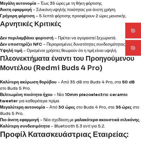
Μεγάλη αυτονομία
– Έως 35 ώρες με τη θήκη φόρτισης.
Άνετη εφαρμογή
– Σιλικόνη υψηλής ποιότητας για άνετη χρήση.
Γρήγορη φόρτιση
– 5 λεπτά φόρτισης προσφέρουν 2 ώρες μουσικής.
Αρνητικές Κριτικές
Δεν περιλαμβάνει φορτιστή
– Πρέπει να αγοραστεί ξεχωριστά.
Δεν υποστηρίζει NFC
– Περιορισμένες δυνατότητες συνδεσιμότητας.
Υψηλή τιμή
– Ορισμένοι χρήστες θεωρούν ότι η τιμή είναι υψηλή.
Πλεονεκτήματα έναντι του Προηγούμενου
Μοντέλου (Redmi Buds 4 Pro)
Καλύτερη ακύρωση θορύβου
– Από 35 dB στο Buds 4 Pro, στα
50 dB
στο Buds 5 Pro.
Βελτιωμένη ποιότητα ήχου
– Νέο
10mm piezoelectric ceramic
tweeter
για καθαρότερα πρίμα.
Μεγαλύτερη αυτονομία
– Από
30 ώρες
στο Buds 4 Pro, στα
35 ώρες
στο
Buds 5 Pro.
Πιο άνετη εφαρμογή
– Νέα σχεδίαση με
μαλακότερα ακουστικά σιλικόνης
.
Καλύτερη συνδεσιμότητα
– Bluetooth 5.3 αντί για 5.2.
Προφίλ Κατασκευάστριας Εταιρείας: