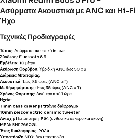
Xiaomi Redmi Buds 5 Pro –
Ασύρματα Ακουστικά με ANC και Hi-Fi
Ήχο
Τεχνικές Προδιαγραφές
Τύπος:
Ασύρματα ακουστικά in-ear
Σύνδεση:
Bluetooth 5.3
Εμβέλεια:
10 μέτρα
Ακύρωση Θορύβου:
Υβριδική ANC έως 50 dB
Διάρκεια Μπαταρίας:
Ακουστικά:
Έως 9.5 ώρες (ANC off)
Με θήκη φόρτισης:
Έως 35 ώρες (ANC off)
Χρόνος Φόρτισης:
Λιγότερο από 1 ώρα
Ηχεία:
11mm bass driver με τιτάνιο διάφραγμα
10mm piezoelectric ceramic tweeter
Αντοχή:
Πιστοποίηση
IP54
(ανθεκτικά σε νερό και σκόνη)
MPN:
BHR7660GL
Έτος Κυκλοφορίας:
2024
Υποστήριξη NFC:
Δεν υποστηρίζει