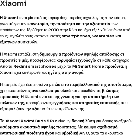
Xiaomi
Η
Xiaomi
είναι μία από τις κορυφαίες εταιρείες τεχνολογίας στον κόσμο,
γνωστή για την
καινοτομία, την ποιότητα και την αξιοπιστία
των
προϊόντων της. Ιδρύθηκε το
2010
στην Κίνα και έχει εξελιχθεί σε έναν από
τους μεγαλύτερους κατασκευαστές
smartphones, wearables και
έξυπνων συσκευών
.
Η Xiaomi εστιάζει στη
δημιουργία προϊόντων υψηλής απόδοσης
σε
προσιτές τιμές
, προσφέροντας
κορυφαία τεχνολογία
σε κάθε κατηγορία.
Από τα
Redmi smartphones
μέχρι τα
Mi Smart Home προϊόντα
, η
Xiaomi έχει καθιερωθεί ως
ηγέτης στην αγορά
.
Η εταιρεία έχει δεσμευτεί να
μειώσει το περιβαλλοντικό της αποτύπωμα
,
χρησιμοποιώντας
ανακυκλώσιμα υλικά
και προωθώντας
βιώσιμες
πρακτικές
. Η Xiaomi είναι επίσης γνωστή για την
υποστήριξη των
πελατών της
, προσφέροντας
εγγυήσεις και υπηρεσίες επισκευής
που
εξασφαλίζουν την αξιοπιστία των προϊόντων της.
Τα
Xiaomi Redmi Buds 5 Pro
είναι η
ιδανική λύση
για όσους αναζητούν
ασύρματα ακουστικά υψηλής ποιότητας
. Με
κομψό σχεδιασμό
,
εντυπωσιακή ποιότητα ήχου
και
υβριδική ANC
, αυτά τα ακουστικά