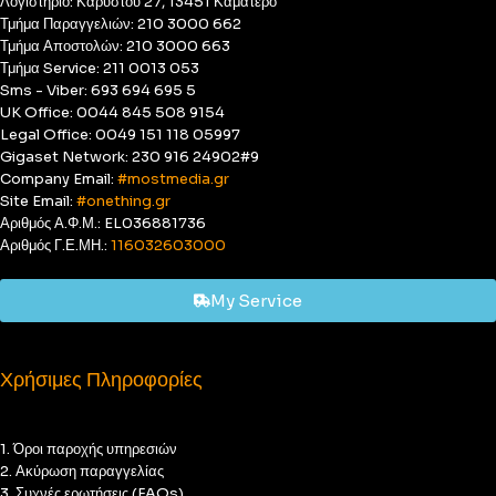
Λογιστήριο: Καρύστου 27, 13451 Καματερό
Τμήμα Παραγγελιών: 210 3000 662
Τμήμα Αποστολών: 210 3000 663
Τμήμα Service: 211 0013 053
Sms - Viber: 693 694 695 5
UK Office: 0044 845 508 9154
Legal Office: 0049 151 118 05997
Gigaset Network: 230 916 24902#9
Company Email:
#mostmedia.gr
Site Email:
#onething.gr
Αριθμός Α.Φ.Μ.: EL036881736
Αριθμός Γ.Ε.ΜΗ.:
116032603000
My Service
Χρήσιμες Πληροφορίες
1. Όροι παροχής υπηρεσιών
2. Ακύρωση παραγγελίας
3. Συχνές ερωτήσεις (FAQs)