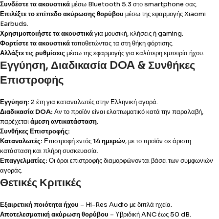
Συνδέστε τα ακουστικά
μέσω Bluetooth 5.3 στο smartphone σας.
Επιλέξτε το επίπεδο ακύρωσης θορύβου
μέσω της εφαρμογής Xiaomi
Earbuds.
Χρησιμοποιήστε τα ακουστικά
για μουσική, κλήσεις ή gaming.
Φορτίστε τα ακουστικά
τοποθετώντας τα στη θήκη φόρτισης.
Αλλάξτε τις ρυθμίσεις
μέσω της εφαρμογής για καλύτερη εμπειρία ήχου.
Εγγύηση, Διαδικασία DOA & Συνθήκες
Επιστροφής
Εγγύηση:
2 έτη για καταναλωτές στην Ελληνική αγορά.
Διαδικασία DOA:
Αν το προϊόν είναι ελαττωματικό κατά την παραλαβή,
παρέχεται
άμεση αντικατάσταση
.
Συνθήκες Επιστροφής:
Καταναλωτές:
Επιστροφή εντός
14 ημερών
, με το προϊόν σε άριστη
κατάσταση και πλήρη συσκευασία.
Επαγγελματίες:
Οι όροι επιστροφής διαμορφώνονται βάσει των συμφωνιών
αγοράς.
Θετικές Κριτικές
Εξαιρετική ποιότητα ήχου
– Hi-Res Audio με διπλά ηχεία.
Αποτελεσματική ακύρωση θορύβου
– Υβριδική ANC έως 50 dB.