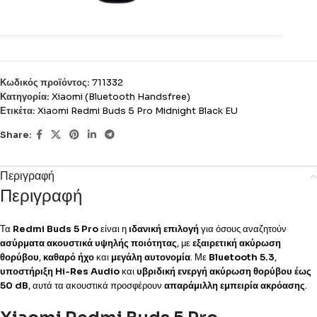
Κωδικός προϊόντος:
711332
Κατηγορία:
Xiaomi (Bluetooth Handsfree)
Ετικέτα:
Xiaomi Redmi Buds 5 Pro Midnight Black EU
Share:
Περιγραφή
Περιγραφή
Τα
Redmi Buds 5 Pro
είναι η
ιδανική επιλογή
για όσους αναζητούν
ασύρματα ακουστικά υψηλής ποιότητας
, με
εξαιρετική ακύρωση
θορύβου
,
καθαρό ήχο
και
μεγάλη αυτονομία
. Με
Bluetooth 5.3
,
υποστήριξη Hi-Res Audio
και
υβριδική ενεργή ακύρωση θορύβου έως
50 dB
, αυτά τα ακουστικά προσφέρουν
απαράμιλλη εμπειρία ακρόασης
.