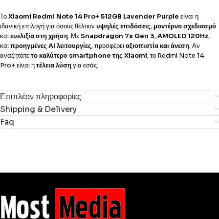
Το
Xiaomi Redmi Note 14 Pro+ 512GB Lavender Purple
είναι η
ιδανική επιλογή για όσους θέλουν
υψηλές επιδόσεις
,
μοντέρνο σχεδιασμό
και
ευελιξία στη χρήση
. Με
Snapdragon 7s Gen 3
,
AMOLED 120Hz
,
και
προηγμένες AI λειτουργίες
, προσφέρει
αξιοπιστία και άνεση
. Αν
αναζητάτε
το καλύτερο smartphone της Xiaomi
, το Redmi Note 14
Pro+ είναι η
τέλεια λύση
για εσάς.
Επιπλέον πληροφορίες
Shipping & Delivery
Faq