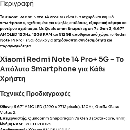
Περιγραφή
Το
Xiaomi Redmi Note 14 Pro+ 5G
είναι ένα
ισχυρό και κομψό
smartphone
, σχεδιασμένο για
υψηλές επιδόσεις
,
εξαιρετική κάμερα
και
μοντέρνο σχεδιασμό
. Με
Qualcomm Snapdragon 7s Gen 3
,
6.67″
AMOLED 120Hz
,
12GB RAM
και
512GB αποθηκευτικό χώρο
, το Redmi
Note 14 Pro+ είναι ιδανικό για
απρόσκοπτη συνδεσιμότητα και
παραγωγικότητα
.
Xiaomi Redmi Note 14 Pro+ 5G – Το
Απόλυτο Smartphone για Κάθε
Χρήστη
Τεχνικές Προδιαγραφές
Οθόνη:
6.67″ AMOLED (1220 x 2712 pixels), 120Hz, Gorilla Glass
Victus 2.
Επεξεργαστής:
Qualcomm Snapdragon 7s Gen 3 (Octa-core, 4nm).
Μνήμη RAM:
12GB LPDDR5.
Αποθηκευτικός Χώρος:
512GB UFS 2.2.