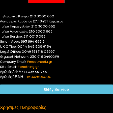
Τηλεφωνικό Κέντρο: 210 3000 660
Λογιστήριο: Καρύστου 27, 13451 Καματερό
Τμήμα Παραγγελιών: 210 3000 662
Τμήμα Αποστολών: 210 3000 663
Τμήμα Service: 211 0013 053
Sms - Viber: 693 694 695 5
UK Office: 0044 845 508 9154
Legal Office: 0049 151 118 05997
Gigaset Network: 230 916 24902#9
Company Email:
#mostmedia.gr
Site Email:
#onething.gr
Αριθμός Α.Φ.Μ.: EL036881736
Αριθμός Γ.Ε.ΜΗ.:
116032603000
My Service
Χρήσιμες Πληροφορίες