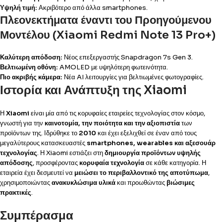
Υψηλή τιμή:
Ακριβότερο από άλλα smartphones.
Πλεονεκτήματα έναντι του Προηγούμενου
Μοντέλου (Xiaomi Redmi Note 13 Pro+)
Καλύτερη απόδοση:
Νέος επεξεργαστής Snapdragon 7s Gen 3.
Βελτιωμένη οθόνη:
AMOLED με υψηλότερη φωτεινότητα.
Πιο ακριβής κάμερα:
Νέα AI λειτουργίες για βελτιωμένες φωτογραφίες.
Ιστορία και Ανάπτυξη της Xiaomi
Η
Xiaomi
είναι μία από τις κορυφαίες εταιρείες τεχνολογίας στον κόσμο,
γνωστή για την
καινοτομία, την ποιότητα και την αξιοπιστία
των
προϊόντων της. Ιδρύθηκε το
2010
και έχει εξελιχθεί σε έναν από τους
μεγαλύτερους κατασκευαστές
smartphones, wearables και αξεσουάρ
τεχνολογίας
. Η Xiaomi εστιάζει στη
δημιουργία προϊόντων υψηλής
απόδοσης
, προσφέροντας
κορυφαία τεχνολογία
σε κάθε κατηγορία. Η
εταιρεία έχει δεσμευτεί να
μειώσει το περιβαλλοντικό της αποτύπωμα
,
χρησιμοποιώντας
ανακυκλώσιμα υλικά
και προωθώντας
βιώσιμες
πρακτικές
.
Συμπέρασμα