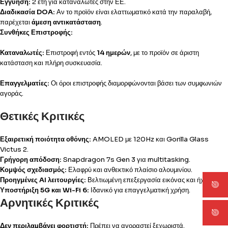
Εγγύηση:
2 έτη για καταναλωτές στην ΕΕ.
Διαδικασία DOA:
Αν το προϊόν είναι ελαττωματικό κατά την παραλαβή,
παρέχεται
άμεση αντικατάσταση
.
Συνθήκες Επιστροφής:
Καταναλωτές:
Επιστροφή εντός
14 ημερών
, με το προϊόν σε άριστη
κατάσταση και πλήρη συσκευασία.
Επαγγελματίες:
Οι όροι επιστροφής διαμορφώνονται βάσει των συμφωνιών
αγοράς.
Θετικές Κριτικές
Εξαιρετική ποιότητα οθόνης:
AMOLED με 120Hz και Gorilla Glass
Victus 2.
Γρήγορη απόδοση:
Snapdragon 7s Gen 3 για multitasking.
Κομψός σχεδιασμός:
Ελαφρύ και ανθεκτικό πλαίσιο αλουμινίου.
Προηγμένες AI λειτουργίες:
Βελτιωμένη επεξεργασία εικόνας και ήχου.
Υποστήριξη 5G και Wi-Fi 6:
Ιδανικό για επαγγελματική χρήση.
Αρνητικές Κριτικές
Δεν περιλαμβάνει φορτιστή:
Πρέπει να αγοραστεί ξεχωριστά.