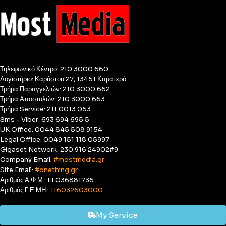
Τηλεφωνικό Κέντρο: 210 3000 660
Λογιστήριο: Καρύστου 27, 13451 Καματερό
Τμήμα Παραγγελιών: 210 3000 662
Τμήμα Αποστολών: 210 3000 663
Τμήμα Service: 211 0013 053
Sms - Viber: 693 694 695 5
UK Office: 0044 845 508 9154
Legal Office: 0049 151 118 05997
Gigaset Network: 230 916 24902#9
Company Email:
#mostmedia.gr
Site Email:
#onething.gr
Αριθμός Α.Φ.Μ.: EL036881736
Αριθμός Γ.Ε.ΜΗ.:
116032603000
My Service